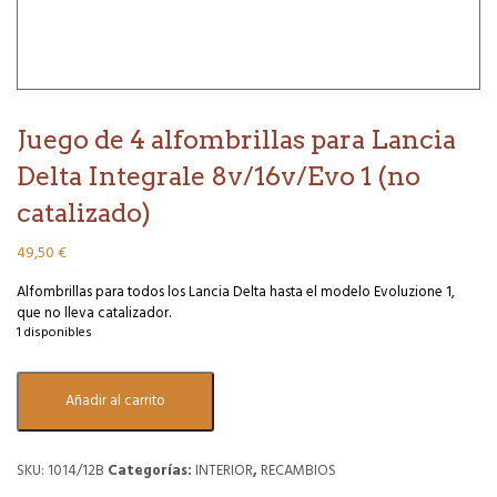
Juego de 4 alfombrillas para Lancia
Delta Integrale 8v/16v/Evo 1 (no
catalizado)
49,50
€
Alfombrillas para todos los Lancia Delta hasta el modelo Evoluzione 1,
que no lleva catalizador.
1 disponibles
Juego
Añadir al carrito
de
4
alfombrillas
para
SKU:
1014/12B
Categorías:
INTERIOR
,
RECAMBIOS
Lancia