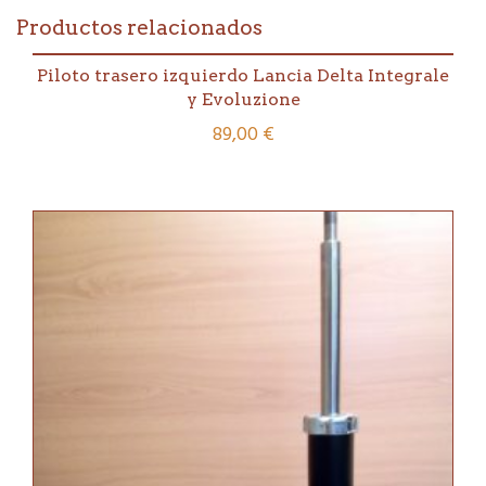
Delta
Productos relacionados
Integrale
8v/16v/Evo
1
Piloto trasero izquierdo Lancia Delta Integrale
(no
y Evoluzione
catalizado)
89,00
€
cantidad