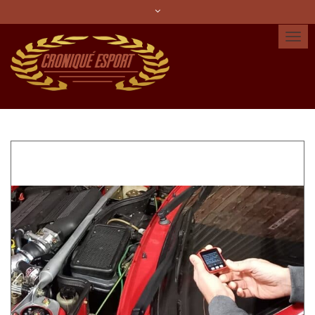
Idioma:
Español
Català
English
Cuenta