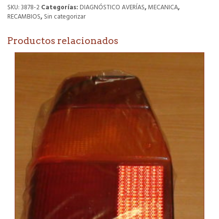
Integrale
SKU:
3878-2
Categorías:
DIAGNÓSTICO AVERÍAS
,
MECANICA
,
8v
RECAMBIOS
,
Sin categorizar
+
4WD
Productos relacionados
cantidad